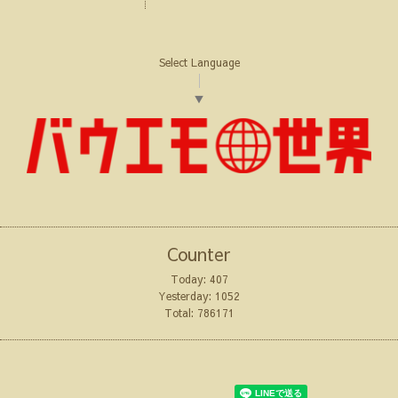
Select Language
▼
Counter
Today:
407
Yesterday:
1052
Total:
786171