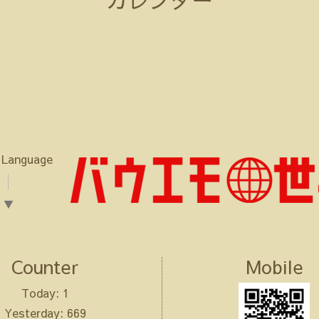
 Language
▼
Counter
Mobile
Today:
1
Yesterday:
669