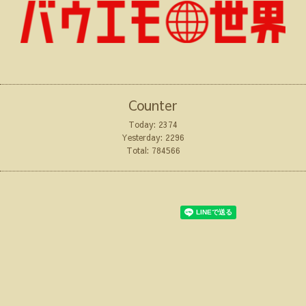
Counter
Today:
2374
Yesterday:
2296
Total:
784566