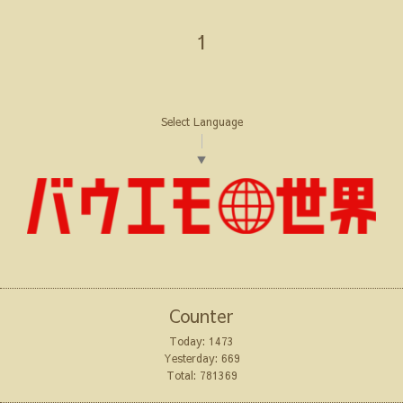
1
Select Language
▼
Counter
Today:
1473
Yesterday:
669
Total:
781369