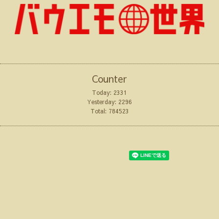
Counter
Today:
2331
Yesterday:
2296
Total:
784523