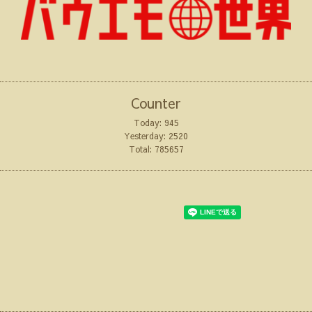
Counter
Today:
945
Yesterday:
2520
Total:
785657